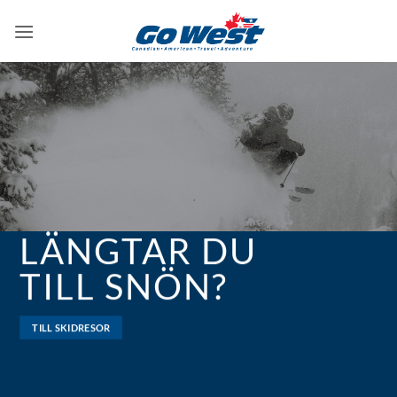
Skip
to
content
LÄNGTAR DU
TILL SNÖN?
TILL SKIDRESOR