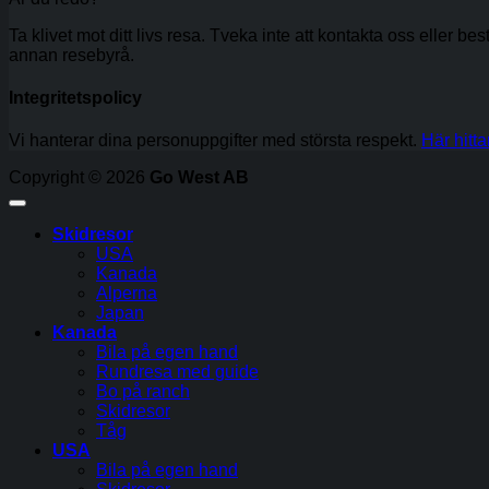
Ta klivet mot ditt livs resa. Tveka inte att kontakta oss eller be
annan resebyrå.
Integritetspolicy
Vi hanterar dina personuppgifter med största respekt.
Här hitta
Copyright © 2026
Go West AB
Skidresor
USA
Kanada
Alperna
Japan
Kanada
Bila på egen hand
Rundresa med guide
Bo på ranch
Skidresor
Tåg
USA
Bila på egen hand