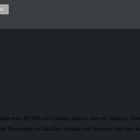
sydda resor till USA och Kanada, samt nu även till Schweiz. Som
evelstoke, vill åka tåg i Kanada eller Schweiz eller bila i Kalifo