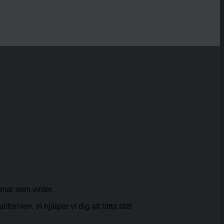
mar som vinter.
rnien, vi hjälper vi dig att hitta rätt!