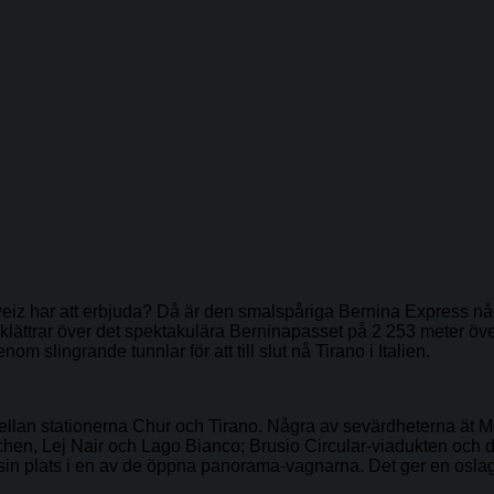
 har att erbjuda? Då är den smalspåriga Bernina Express något f
klättrar över det spektakulära Berninapasset på 2 253 meter öv
m slingrande tunnlar för att till slut nå Tirano i Italien.
llan stationerna Chur och Tirano. Några av sevärdheterna ät M
itchen, Lej Nair och Lago Bianco; Brusio Circular-viadukten och
ka sin plats i en av de öppna panorama-vagnarna. Det ger en os