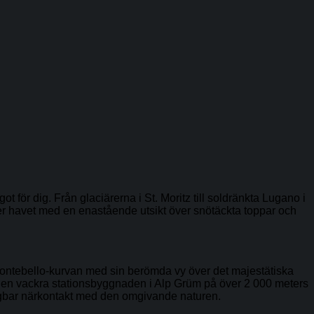
ör dig. Från glaciärerna i St. Moritz till soldränkta Lugano i
er havet med en enastående utsikt över snötäckta toppar och
ontebello-kurvan med sin berömda vy över det majestätiska
 den vackra stationsbyggnaden i Alp Grüm på över 2 000 meters
lagbar närkontakt med den omgivande naturen.