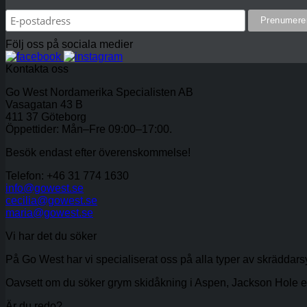
Följ oss på sociala medier
Kontakta oss
Go West Nordamerika Specialisten AB
Vasagatan 43 B
411 37 Göteborg
Öppettider: Mån–Fre 09:00–17:00.
Besök endast efter överenskommelse!
Telefon: +46 31 774 1630
info@gowest.se
cecilia@gowest.se
maria@gowest.se
Vi har det du söker
På Go West har vi specialiserat oss på alla typer av skräddar
Oavsett om du söker grym skidåkning i Aspen, Jackson Hole eller R
Är du redo?