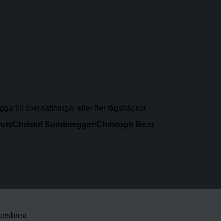
a till övernattningar eller fler tågsträckor.
utt/Christof Sonderegger
/
Christoph Benz
etsbrev.