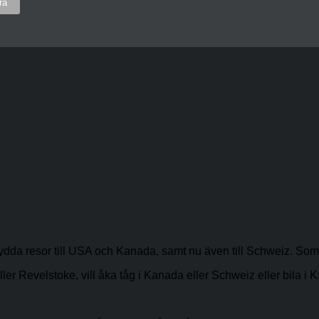
sydda resor till USA och Kanada, samt nu även till Schweiz. Som
evelstoke, vill åka tåg i Kanada eller Schweiz eller bila i Kalifo