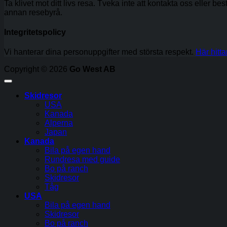
Ta klivet mot ditt livs resa. Tveka inte att kontakta oss eller be
annan resebyrå.
Integritetspolicy
Vi hanterar dina personuppgifter med största respekt.
Här hitta
Copyright © 2026
Go West AB
Skidresor
USA
Kanada
Alperna
Japan
Kanada
Bila på egen hand
Rundresa med guide
Bo på ranch
Skidresor
Tåg
USA
Bila på egen hand
Skidresor
Bo på ranch