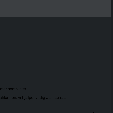
mar som vinter.
rnien, vi hjälper vi dig att hitta rätt!