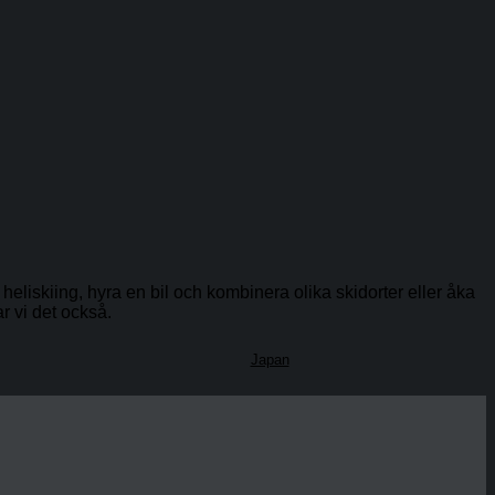
heliskiing, hyra en bil och kombinera olika skidorter eller åka
r vi det också.
Japan