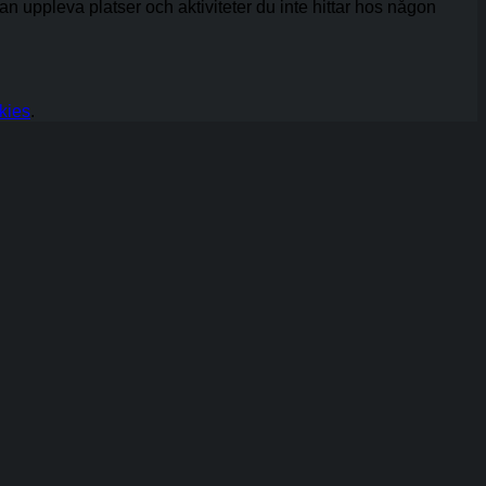
 kan uppleva platser och aktiviteter du inte hittar hos någon
kies
.