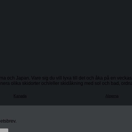
a och Japan. Vare sig du vill lyxa till det och åka på en veckas 
inera olika skidorter och/eller skidåkning med sol och bad, ordna
Kanada
Alperna
etsbrev.