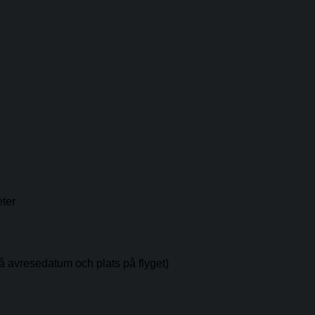
eter
på avresedatum och plats på flyget)