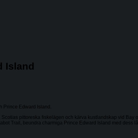
 Island
h Prince Edward Island.
Scotias pittoreska fiskelägen och kärva kustlandskap vid Bay of F
å Cabot Trail, beundra charmiga Prince Edward Island med dess 