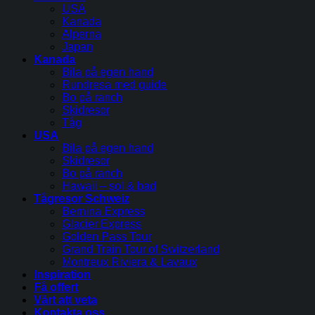
USA
Kanada
Alperna
Japan
Kanada
Bila på egen hand
Rundresa med guide
Bo på ranch
Skidresor
Tåg
USA
Bila på egen hand
Skidresor
Bo på ranch
Hawaii – sol & bad
Tågresor Schweiz
Bernina Express
Glacier Express
Golden Pass Tour
Grand Train Tour of Switzerland
Montreux Riviera & Lavaux
Inspiration
Få offert
Värt att veta
Kontakta oss