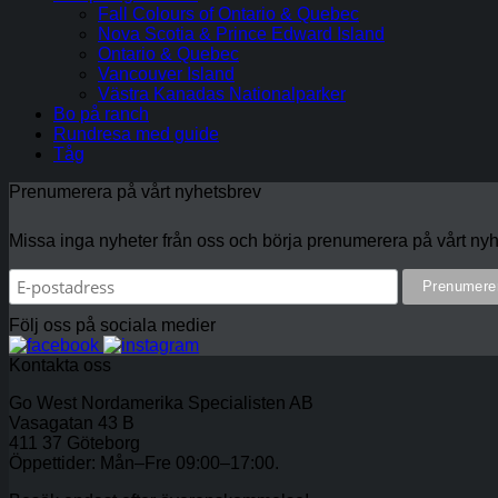
Fall Colours of Ontario & Quebec
Nova Scotia & Prince Edward Island
Ontario & Quebec
Vancouver Island
Västra Kanadas Nationalparker
Bo på ranch
Rundresa med guide
Tåg
Prenumerera på vårt nyhetsbrev
Missa inga nyheter från oss och börja prenumerera på vårt nyh
Följ oss på sociala medier
Kontakta oss
Go West Nordamerika Specialisten AB
Vasagatan 43 B
411 37 Göteborg
Öppettider: Mån–Fre 09:00–17:00.