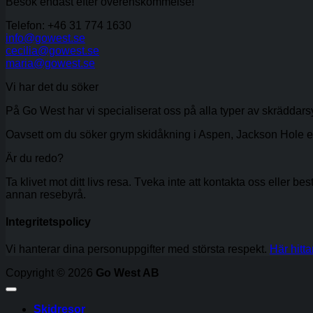
Besök endast efter överenskommelse!
Telefon: +46 31 774 1630
info@gowest.se
cecilia@gowest.se
maria@gowest.se
Vi har det du söker
På Go West har vi specialiserat oss på alla typer av skräddar
Oavsett om du söker grym skidåkning i Aspen, Jackson Hole eller R
Är du redo?
Ta klivet mot ditt livs resa. Tveka inte att kontakta oss eller be
annan resebyrå.
Integritetspolicy
Vi hanterar dina personuppgifter med största respekt.
Här hitta
Copyright © 2026
Go West AB
Skidresor