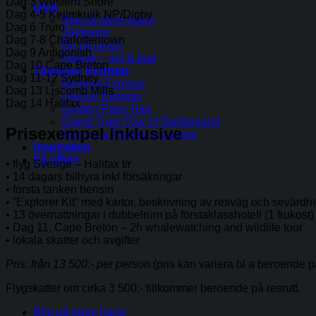
Dag 3 Western Shore
USA
Dag 4-5 Kejimkujik NP/Digby
Bila på egen hand
Dag 6 Truro
Skidresor
Dag 7-8 Charlottentown
Bo på ranch
Dag 9 Antigonish
Hawaii – sol & bad
Dag 10 Cape Breton
Tågresor Schweiz
Dag 11-12 Sydney
Bernina Express
Dag 13 Liscomb Mills
Glacier Express
Dag 14 Halifax
Golden Pass Tour
Grand Train Tour of Switzerland
Prisexempel inklusive
Montreux Riviera & Lavaux
Inspiration
Få offert
• flyg Sverige – Halifax t/r
• 14 dagars bilhyra inkl försäkringar
• första tanken bensin
• ”Explorer Kit” med kartor, beskrivning av resväg och sevärdh
• 13 övernattningar i dubbelrum på förstaklasshotell (1 frukost)
• Dag 11, Cape Breton – 2h whalewatching and wildlife tour
• lokala skatter och avgifter
Pris: från 13 500:- per person
(pris kan variera bl a beroende 
Flygskatter om cirka 3 500:- tillkommer beroende på resrutt.
Bila på egen hand