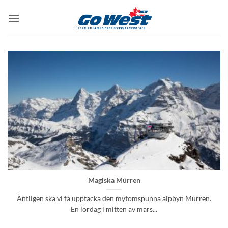
Skip
to
content
Magiska Mürren
Äntligen ska vi få upptäcka den mytomspunna alpbyn Mürren.
En lördag i mitten av mars...