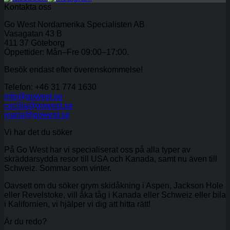
Kontakta oss
Go West Nordamerika Specialisten AB
Vasagatan 43 B
411 37 Göteborg
Öppettider: Mån–Fre 09:00–17:00.
Besök endast efter överenskommelse!
Telefon: +46 31 774 1630
info@gowest.se
cecilia@gowest.se
maria@gowest.se
Vi har det du söker
På Go West har vi specialiserat oss på alla typer av
skräddarsydda resor till USA och Kanada, samt nu även till
Schweiz. Sommar som vinter.
Oavsett om du söker grym skidåkning i Aspen, Jackson Hole
eller Revelstoke, vill åka tåg i Kanada eller Schweiz eller bila
i Kalifornien, vi hjälper vi dig att hitta rätt!
Är du redo?