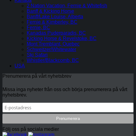
Kanada
2 Nation Vacation, Fernie & Whitefish
Banff & Kicking Horse
Banff/Lake Louise, Alberta
Fernie & Kimberley, BC
Fernie, BC
Kanadas Puderparadis, BC
Kicking Horse & Revelstoke, BC
Mont Tremblant, Quebec
Schweitzer/Whitewater
Ski Safari
Whistler/Blackcomb, BC
USA
Prenumerera på vårt nyhetsbrev
Missa inga nyheter från oss och börja prenumerera på vårt
nyhetsbrev.
Följ oss på sociala medier