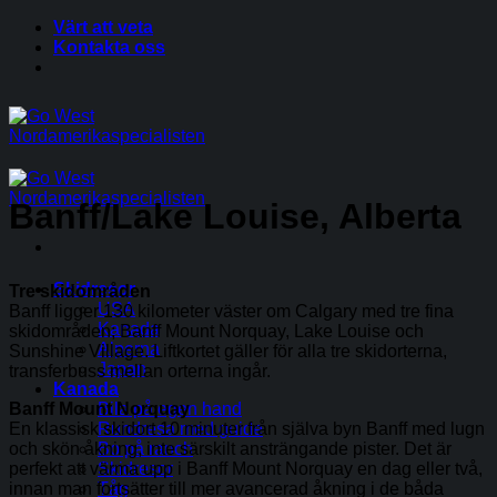
Skip
Värt att veta
to
Kontakta oss
content
Banff/Lake Louise, Alberta
Skidresor
Tre skidområden
USA
Banff ligger 130 kilometer väster om Calgary med tre fina
Kanada
skidområden; Banff Mount Norquay, Lake Louise och
Alperna
Sunshine Village. Liftkortet gäller för alla tre skidorterna,
Japan
transferbuss mellan orterna ingår.
Kanada
Banff Mount Norquay
Bila på egen hand
En klassisk skidort 10 minuter från själva byn Banff med lugn
Rundresa med guide
och skön åkning, inte särskilt ansträngande pister. Det är
Bo på ranch
perfekt att värma upp i Banff Mount Norquay en dag eller två,
Skidresor
innan man fortsätter till mer avancerad åkning i de båda
Tåg