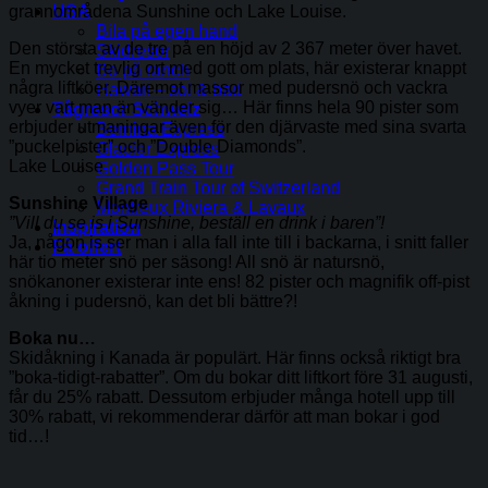
grannområdena Sunshine och Lake Louise.
USA
Bila på egen hand
Den största av de tre på en höjd av 2 367 meter över havet.
Skidresor
En mycket trevlig ort med gott om plats, här existerar knappt
Bo på ranch
några liftköer. Däremot massor med pudersnö och vackra
Hawaii – sol & bad
vyer vart man än vänder sig… Här finns hela 90 pister som
Tågresor Schweiz
erbjuder utmaningar även för den djärvaste med sina svarta
Bernina Express
”puckelpister” och ”Double Diamonds”.
Glacier Express
Lake Louise
Golden Pass Tour
Grand Train Tour of Switzerland
Sunshine Village
Montreux Riviera & Lavaux
”Vill du se is i Sunshine, beställ en drink i baren”!
Inspiration
Ja, någon is ser man i alla fall inte till i backarna, i snitt faller
Få offert
här tio meter snö per säsong! All snö är natursnö,
snökanoner existerar inte ens! 82 pister och magnifik off-pist
åkning i pudersnö, kan det bli bättre?!
Boka nu…
Skidåkning i Kanada är populärt. Här finns också riktigt bra
”boka-tidigt-rabatter”. Om du bokar ditt liftkort före 31 augusti,
får du 25% rabatt. Dessutom erbjuder många hotell upp till
30% rabatt, vi rekommenderar därför att man bokar i god
tid…!