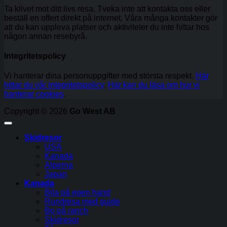
Ta klivet mot ditt livs resa. Tveka inte att kontakta oss eller
beställ en offert direkt på internet. Våra många kontakter gör
att du kan uppleva platser och aktiviteter du inte hittar hos
någon annan resebyrå.
Integritetspolicy
Vi hanterar dina personuppgifter med största respekt.
Här
hittar du vår integritetspolicy
.
Här kan du läsa om hur vi
hanterar cookies
.
Copyright © 2026
Go West AB
Skidresor
USA
Kanada
Alperna
Japan
Kanada
Bila på egen hand
Rundresa med guide
Bo på ranch
Skidresor