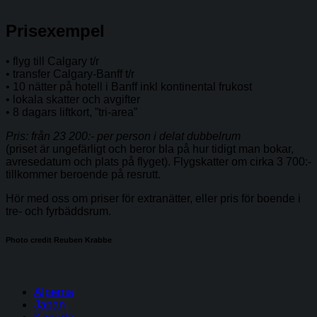
Prisexempel
• flyg till Calgary t/r
• transfer Calgary-Banff t/r
• 10 nätter på hotell i Banff inkl kontinental frukost
• lokala skatter och avgifter
• 8 dagars liftkort, ”tri-area”
Pris: från 23 200:- per person i delat dubbelrum
(priset är ungefärligt och beror bla på hur tidigt man bokar,
avresedatum och plats på flyget). Flygskatter om cirka 3 700:-
tillkommer beroende på resrutt.
Hör med oss om priser för extranätter, eller pris för boende i
tre- och fyrbäddsrum.
Photo credit Reuben Krabbe
Alperna
Japan