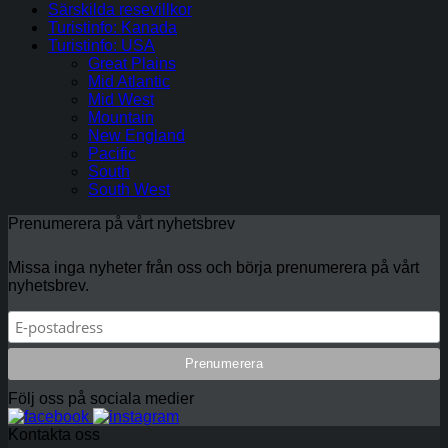
Särskilda resevillkor
Turistinfo: Kanada
Turistinfo: USA
Great Plains
Mid Atlantic
Mid West
Mountain
New England
Pacific
South
South West
Prenumerera på vårt nyhetsbrev
Missa inga nyheter från oss och börja prenumerera på vårt
nyhetsbrev.
Följ oss på sociala medier
Kontakta oss