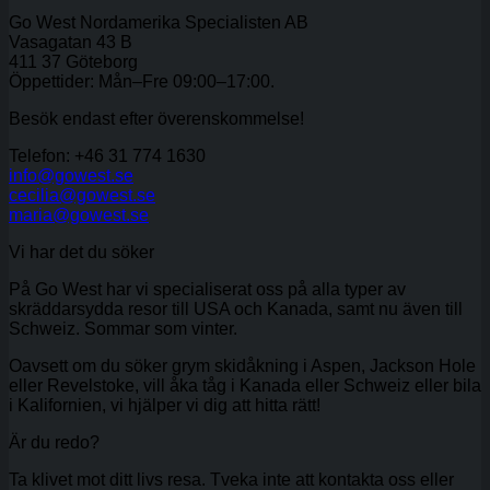
Go West Nordamerika Specialisten AB
Vasagatan 43 B
411 37 Göteborg
Öppettider: Mån–Fre 09:00–17:00.
Besök endast efter överenskommelse!
Telefon: +46 31 774 1630
info@gowest.se
cecilia@gowest.se
maria@gowest.se
Vi har det du söker
På Go West har vi specialiserat oss på alla typer av
skräddarsydda resor till USA och Kanada, samt nu även till
Schweiz. Sommar som vinter.
Oavsett om du söker grym skidåkning i Aspen, Jackson Hole
eller Revelstoke, vill åka tåg i Kanada eller Schweiz eller bila
i Kalifornien, vi hjälper vi dig att hitta rätt!
Är du redo?
Ta klivet mot ditt livs resa. Tveka inte att kontakta oss eller