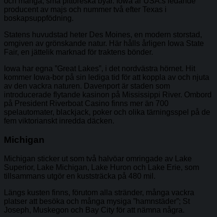
och många, små pittoreska byar. Iowa är USA:s ledande
producent av majs och nummer två efter Texas i
boskapsuppfödning.
Statens huvudstad heter Des Moines, en modern storstad,
omgiven av grönskande natur. Här hålls årligen Iowa State
Fair, en jättelik marknad för traktens bönder.
Iowa har egna ”Great Lakes”, i det nordvästra hörnet. Hit
kommer Iowa-bor på sin lediga tid för att koppla av och njuta
av den vackra naturen. Davenport är staden som
introducerade flytande kasinon på Mississippi River. Ombord
på President Riverboat Casino finns mer än 700
spelautomater, blackjack, poker och olika tärningsspel på de
fem viktorianskt inredda däcken.
Michigan
Michigan sticker ut som två halvöar omringade av Lake
Superior, Lake Michigan, Lake Huron och Lake Erie, som
tillsammans utgör en kuststräcka på 480 mil.
Längs kusten finns, förutom alla stränder, många vackra
platser att besöka och många mysiga ”hamnstäder”; St
Joseph, Muskegon och Bay City för att nämna några.