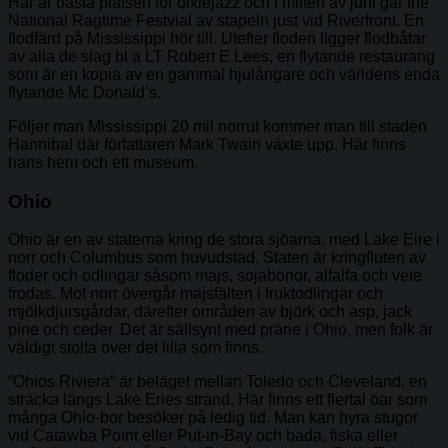
Här är bästa platsen för dixiejazz och i mitten av juni går the
National Ragtime Festvial av stapeln just vid Riverfront. En
flodfärd på Mississippi hör till. Utefter floden ligger flodbåtar
av alla de slag bl a LT Robert E Lees, en flytande restaurang
som är en kopia av en gammal hjulångare och världens enda
flytande Mc Donald’s.
Följer man Mississippi 20 mil norrut kommer man till staden
Hannibal där författaren Mark Twain växte upp. Här finns
hans hem och ett museum.
Ohio
Ohio är en av staterna kring de stora sjöarna, med Lake Eire i
norr och Columbus som huvudstad. Staten är kringfluten av
floder och odlingar såsom majs, sojabönor, alfalfa och vete
frodas. Mot norr övergår majsfälten i fruktodlingar och
mjölkdjursgårdar, därefter områden av björk och asp, jack
pine och ceder. Det är sällsynt med prärie i Ohio, men folk är
väldigt stolta över det lilla som finns.
”Ohios Riviera” är beläget mellan Toledo och Cleveland, en
sträcka längs Lake Eries strand. Här finns ett flertal öar som
många Ohio-bor besöker på ledig tid. Man kan hyra stugor
vid Catawba Point eller Put-in-Bay och bada, fiska eller