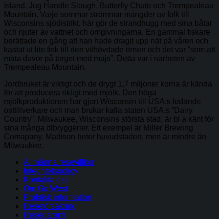
Island, Jug Handle Slough, Butterfly Chute och Trempealeau
Mountain. Varje sommar strömmar mängder av folk till
Wisconsins sjödistrikt, här gör de strandhugg med sina båtar
och njuter av vattnet och omgivningarna. En gammal fiskare
berättade en gång att han hade dragit upp nät på våren och
kastat ut lite fisk till den vithövdade örnen och det var ”som att
mata duvor på torget med majs”. Detta var i närheten av
Trempealeau Mountain.
Jordbruket är viktigt och de drygt 1,7 miljoner korna är kända
för att producera rikligt med mjölk. Den höga
mjölkproduktionen har gjort Wisconsin till USA:s ledande
osttillverkare och man brukar kalla staten USA:s ”Dairy
Country”. Milwaukee, Wisconsins största stad, är bl a känt för
sina många ölbryggerier. Ett exempel är Miller Brewing
Comapany. Madison heter huvudstaden, men är mindre än
Milwaukee.
Allmänna resevillkor
Integritetspolicy
Kontakta oss
Om Go West
Praktisk information
Reseförsäkring
Resegaranti