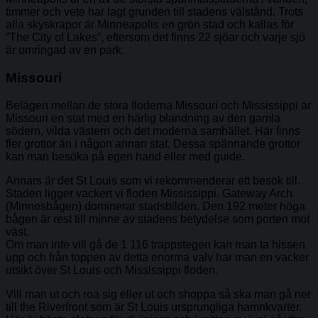
timmer och vete har lagt grunden till stadens välstånd. Trots
alla skyskrapor är Minneapolis en grön stad och kallas för
”The City of Lakes”, eftersom det finns 22 sjöar och varje sjö
är omringad av en park.
Missouri
Belägen mellan de stora floderna Missouri och Mississippi är
Missouri en stat med en härlig blandning av den gamla
södern, vilda västern och det moderna samhället. Här finns
fler grottor än i någon annan stat. Dessa spännande grottor
kan man besöka på egen hand eller med guide.
Annars är det St Louis som vi rekommenderar ett besök till.
Staden ligger vackert vi floden Mississippi. Gateway Arch
(Minnesbågen) dominerar stadsbilden. Den 192 meter höga
bågen är rest till minne av stadens betydelse som porten mot
väst.
Om man inte vill gå de 1 116 trappstegen kan man ta hissen
upp och från toppen av detta enorma valv har man en vacker
utsikt över St Louis och Mississippi floden.
Vill man ut och roa sig eller ut och shoppa så ska man gå ner
till the Riverfront som är St Louis ursprungliga hamnkvarter.