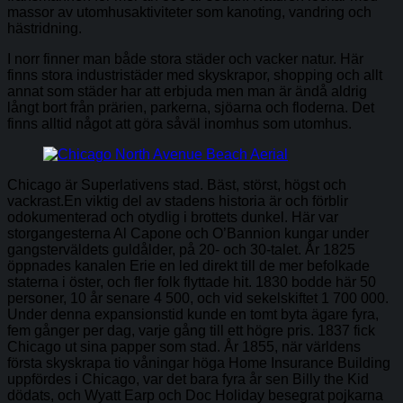
massor av utomhusaktiviteter som kanoting, vandring och
hästridning.
I norr finner man både stora städer och vacker natur. Här
finns stora industristäder med skyskrapor, shopping och allt
annat som städer har att erbjuda men man är ändå aldrig
långt bort från prärien, parkerna, sjöarna och floderna. Det
finns alltid något att göra såväl inomhus som utomhus.
Chicago är Superlativens stad. Bäst, störst, högst och
vackrast.En viktig del av stadens historia är och förblir
odokumenterad och otydlig i brottets dunkel. Här var
storgangesterna Al Capone och O’Bannion kungar under
gangsterväldets guldålder, på 20- och 30-talet. År 1825
öppnades kanalen Erie en led direkt till de mer befolkade
staterna i öster, och fler folk flyttade hit. 1830 bodde här 50
personer, 10 år senare 4 500, och vid sekelskiftet 1 700 000.
Under denna expansionstid kunde en tomt byta ägare fyra,
fem gånger per dag, varje gång till ett högre pris. 1837 fick
Chicago ut sina papper som stad. År 1855, när världens
första skyskrapa tio våningar höga Home Insurance Building
uppfördes i Chicago, var det bara fyra år sen Billy the Kid
dödats, och Wyatt Earp och Doc Holiday besegrat pojkarna