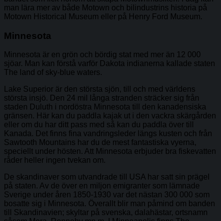
man lära mer av både Motown och bilindustrins historia på
Motown Historical Museum eller på Henry Ford Museum.
Minnesota
Minnesota är en grön och bördig stat med mer än 12 000
sjöar. Man kan förstå varför Dakota indianerna kallade staten
The land of sky-blue waters.
Lake Superior är den största sjön, till och med världens
största insjö. Den 24 mil långa stranden sträcker sig från
staden Duluth i nordöstra Minnesota till den kanadensiska
gränsen. Här kan du paddla kajak ut i den vackra skärgården
eller om du har ditt pass med så kan du paddla över till
Kanada. Det finns fina vandringsleder längs kusten och från
Sawtooth Mountains har du de mest fantastiska vyerna,
speciellt under hösten. Att Minnesota erbjuder bra fiskevatten
råder heller ingen tvekan om.
De skandinaver som utvandrade till USA har satt sin prägel
på staten. Av de över en miljon emigranter som lämnade
Sverige under åren 1850-1930 var det nästan 300 000 som
bosatte sig i Minnesota. Överallt blir man påmind om banden
till Skandinavien; skyltar på svenska, dalahästar, ortsnamn