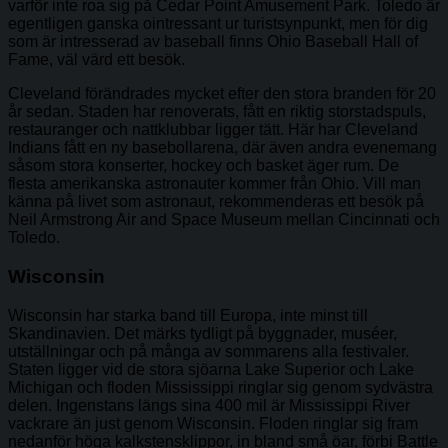
varför inte roa sig på Cedar Point Amusement Park. Toledo är
egentligen ganska ointressant ur turistsynpunkt, men för dig
som är intresserad av baseball finns Ohio Baseball Hall of
Fame, väl värd ett besök.
Cleveland förändrades mycket efter den stora branden för 20
år sedan. Staden har renoverats, fått en riktig storstadspuls,
restauranger och nattklubbar ligger tätt. Här har Cleveland
Indians fått en ny basebollarena, där även andra evenemang
såsom stora konserter, hockey och basket äger rum. De
flesta amerikanska astronauter kommer från Ohio. Vill man
känna på livet som astronaut, rekommenderas ett besök på
Neil Armstrong Air and Space Museum mellan Cincinnati och
Toledo.
Wisconsin
Wisconsin har starka band till Europa, inte minst till
Skandinavien. Det märks tydligt på byggnader, muséer,
utställningar och på många av sommarens alla festivaler.
Staten ligger vid de stora sjöarna Lake Superior och Lake
Michigan och floden Mississippi ringlar sig genom sydvästra
delen. Ingenstans längs sina 400 mil är Mississippi River
vackrare än just genom Wisconsin. Floden ringlar sig fram
nedanför höga kalkstensklippor, in bland små öar, förbi Battle