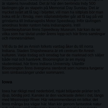
är statens huvudstad. Det är här den berömda Indy 500
tävlingen går av stapeln på Memorial Day Sunday. Det är
mycket svårt att få tag i biljetter, vill man ha sittplats bör man
boka ett år i förväg, men ståplatsbiljetter går att få tag på vid
grindarna till Indianapolis Motor Speedway. Inför tävlingen
anordnas fester runtom hela Indianapolis. Intill
Speedwaybanan finns Speedway Museum, här kan du se
vilka som har tävlat under årens lopp och här finns samlingar
och minnesmärken.
Vill du ta del av Amish folkets vardag åker du till norra
Indiana. Staden Shipshewana är ett centrum för Amish
kulturen. Varje tisdag och onsdag har de marknad och säljer
både mat och hantverk. Bloomington är en mysig
studentstad, här finns Indiana University. Utanför
Bloomington finns övergivna stenbrott som numera fungerar
som simbassänger under sommaren.
Iowa
Iowa har rikligt med nederbörd, mjukt böljande prärier och
djup, bördig jord. Kanske är den vackraste delen i öst, längs
med Mississippi River. Här rekommenderas en biltur, det
finns många bra vägar här. Man kör genom fantastisk natur