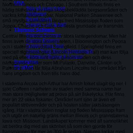
USA
Northern Illinois och Chicago. I Southern Illinois finns en
Bila på egen hand
härlig blandning av låga skogsbeklädda bergsområden och
Skidresor
vackra kristallklara sjöar, National Parken Shawenee och
Bo på ranch
små mysiga samhällen längs med Mississippi floden som
Hawaii – sol & bad
Joppa, Chache och Gale, de flesta grundade av fransmän.
Tågresor Schweiz
Bernina Express
Central Illinois domineras av stora lantegendomar. Men här
Glacier Express
finns även de stora universiteten, i Bloomington och Peoria
Golden Pass Tour
och i statens huvudstad Springfield. I Springfield finns en
Grand Train Tour of Switzerland
speciell sightseeingtur (Lincoln Heritage Trail) man kan följa
Montreux Riviera & Lavaux
med på eller köra runt själv, genom staden och dess
Inspiration
närliggande städer som Mt Pulaski, Danville, Clinton och
Få offert
Palestine. Man får följa Abraham Lincolns tid i området från
hans ungdom och fram tills hans död.
I städerna Arcola och Arthur har Amish folket slagit sig ner. I
sjön Coffeen i närheten av staden med samma namn har
man stora möjligheter att pröva på sin fiskelycka. Här finns
mer än 22 olika fiskarter. Området runt sjön är även ett
populärt strövområde och på hösten sätter jaktsäsongen
igång. Här i västra delen ringlar sig floden Mississippi fram
och utgör en naturlig gräns mellan Illinois och grannstaterna
Iowa och Missouri. Landskapet kommer med all sannolikhet
att beröra dig med sin skönhet så som den gjorde för
fransmännen för mer än 300 år sedan. Naturen lockar med