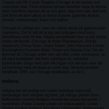
Clayton vid OK Corall. Dagens Chicago är en vacker och
naturskön stad. Flera miljoner turister besöker varje år denna
stad. Det finns mycket att se och göra, dag som natt, året runt.
Det finns ett stort utbud av konst museer, gallerier, teatrar,
shower, restauranger, barer och kaféer.
Chicago är väldigt ren, man ser sällan skräp på gatorna eller
i parkerna. Det är lätt att ta sig runt antingen med buss,
tunnelbana eller till fots. Några sevärdheter man ej bör missa
under sitt besök i Chicago är Alder Planatarium, Shedd
Aquarium, China Town, Sears Tower, John Hancock Center,
Buckingham Fountain Water Tower och Marina City. Om du
kommer till Chicago under sen vår eller under sommaren, ta
då med badkläder, det finns nämligen 31 välskötta
badstränder längs med sjön Michigan och det kan vara väl
så behövligt med ett dopp en varm dag. Skräckexemplet
inträffade 1995, när Chicago drabbades av 40 C.
Indiana
Indiana har ett lantligt och rustikt landskap med små
landsvägar som slingrar sig fram, på många platser finns
fortfarande covered bridges (övertäckta broar) bevarade, i
synnerhet i Parke County väster om Indianapolis. Under
hösten sprakar höstens alla färger i lövskogen. Indianapolis