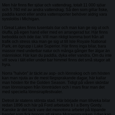
Men här finns fler sjöar och vattendrag, totalt 11 000 sjöar
och 5 760 mil av andra vattendrag. Så den som gillar fiske,
paddla kanot eller andra vattensporter behöver aldrig vara
sysslolös i Michigan.
I Great Lakes finns tusentals öar och man kan ge sig ut och
öluffa, på egen hand eller med en arrangerad tur. Här finns
bebodda och öde öar. Vill man riktigt komma bort från all
trafik och stress ska man ge sig ut till Isle Royale National
Park, en ögrupp i Lake Superior. Här finns inga bilar, bara
massor med underbar natur och många gånger fler älgar än
människor. Här kan du paddla, dyka eller vandra. Om du inte
vill sova i tält eller under bar himmel finns det små stugor att
hyra.
Norra ”halvön” är täckt av asp- och lönnskog och om hösten
kan man njuta av de mest färgsprakande dagar, här kallar
man hösten för the Golden Season. Tidigt på våren skördar
man lönnsirapen från lönnträden och i mars firar man det
med speciella lönnsirapfestivaler.
Detroit är statens största stad. Här började man tillveka bilar
redan 1896 och här på Ford arbetade b l a Berry Gordy.
Kanske är det tack vare det monotona arbetet på löpande
bandet som fick honom att skapa Motownmusiken. I dag kan