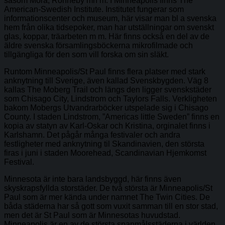
såsom Mora, Ronneby mn m. I Minneapolis finns The
American-Swedish Institute. Institutet fungerar som
informationscenter och museum, här visar man bl a svenska
hem från olika tidsepoker, man har utställningar om svenskt
glas, koppar, träarbeten m m. Här finns också en del av de
äldre svenska församlingsböckerna mikrofilmade och
tillgängliga för den som vill forska om sin släkt.
Runtom Minneapolis/St Paul finns flera platser med stark
anknytning till Sverige, även kallad Svenskbygden. Väg 8
kallas The Moberg Trail och längs den ligger svenskstäder
som Chisago City, Lindstrom och Taylors Falls. Verkligheten
bakom Mobergs Utvandrarböcker utspelade sig i Chisago
County. I staden Lindstrom, ”Americas little Sweden” finns en
kopia av statyn av Karl-Oskar och Kristina, orginalet finns i
Karlshamn. Det pågår många festivaler och andra
festligheter med anknytning til Skandinavien, den största
firas i juni i staden Moorehead, Scandinavian Hjemkomst
Festival.
Minnesota är inte bara landsbyggd, här finns även
skyskrapsfyllda storstäder. De två största är Minneapolis/St
Paul som är mer kända under namnet The Twin Cities. De
båda städerna har så gott som vuxit samman till en stor stad,
men det är St Paul som är Minnesotas huvudstad.
Minneapolis är en av de största spanmålsstäderna i världen,