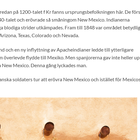
 redan på 1200-talet f Kr fanns ursprungsbefolkningen här. De för
40-talet och erövrade så småningom New Mexico. Indianerna
ga blodiga strider utkämpades. Fram till 1848 var området betydli
 Arizona, Texas, Colorado och Nevada.
nd och en ny inflyttning av Apacheindianer ledde till ytterligare
 överlevde flydde till Mexiko. Men spanjorerna gav inte heller u
vra New Mexico. Denna gång lyckades man.
anska soldaters tur att erövra New Mexico och istället för Mexico