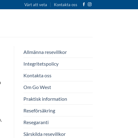
Värt att veta
Kontakta oss
Allmänna resevillkor
Integritetspolicy
Kontakta oss
a
Om Go West
Praktisk information
Reseförsäkring
,
Resegaranti
Särskilda resevillkor