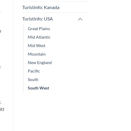
Turistinfo: Kanada
.
Turistinfo: USA
Great Plains
r
Mid Atlantic
Mid West
Mountain
New England
n
Pacific
South
South West
,
ätt