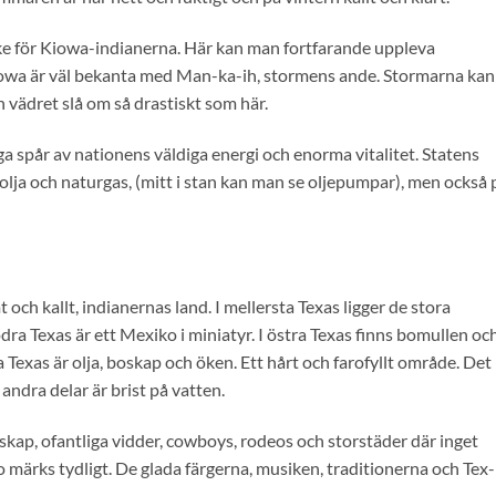
e för Kiowa-indianerna. Här kan man fortfarande uppleva
iowa är väl bekanta med Man-ka-ih, stormens ande. Stormarna kan
 vädret slå om så drastiskt som här.
 spår av nationens väldiga energi och enorma vitalitet. Statens
olja och naturgas, (mitt i stan kan man se oljepumpar), men också 
mt och kallt, indianernas land. I mellersta Texas ligger de stora
dra Texas är ett Mexiko i miniatyr. I östra Texas finns bomullen oc
 Texas är olja, boskap och öken. Ett hårt och farofyllt område. Det
 andra delar är brist på vatten.
ap, ofantliga vidder, cowboys, rodeos och storstäder där inget
o märks tydligt. De glada färgerna, musiken, traditionerna och Tex-