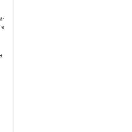
är
sig
et