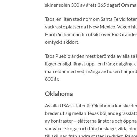
skiner solen 300 av årets 365 dagar! Om man 
Taos, en liten stad norr om Santa Fe vid fo
vackraste platserna i New Mexico. Vägen hit
Härifrån har man fin utsikt över Rio Grande
omtyckt skidort.
Taos Pueblo är den mest berömda av alla så 
ligger ensligt längst upp i en trång dalgång, 
man eldar med ved, många av husen har jordg
800 år.
Oklahoma
Av alla USA:s stater är Oklahoma kanske den
breder ut sig mellan Texas böljande grässlä
av kontraster – slätterna är stora och öppn
var växer skogar och täta buskage, vilda bl
till skillnad från andra stater i sydväst. På 