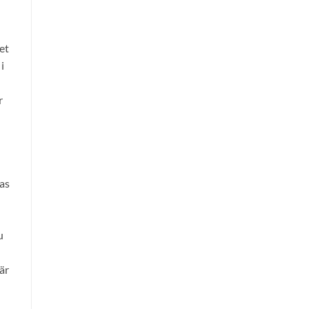
et
i
r
nas
u
är