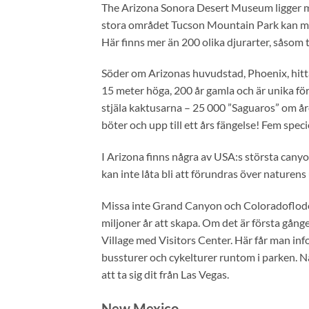
The Arizona Sonora Desert Museum ligger mi
stora området Tucson Mountain Park kan ma
Här finns mer än 200 olika djurarter, såsom t
Söder om Arizonas huvudstad, Phoenix, hitta
15 meter höga, 200 år gamla och är unika för
stjäla kaktusarna – 25 000 ”Saguaros” om året
böter och upp till ett års fängelse! Fem speci
I Arizona finns några av USA:s största can
kan inte låta bli att förundras över naturens 
Missa inte Grand Canyon och Coloradoflode
miljoner år att skapa. Om det är första g
Village med Visitors Center. Här får man inf
bussturer och cykelturer runtom i parken. Nä
att ta sig dit från Las Vegas.
New Mexico