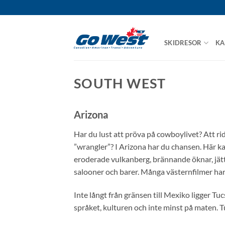
Skip
to
content
SKIDRESOR
KA
SOUTH WEST
Arizona
Har du lust att pröva på cowboylivet? Att r
”wrangler”? I Arizona har du chansen. Här ka
eroderade vulkanberg, brännande öknar, jätt
salooner och barer. Många västernfilmer har 
Inte långt från gränsen till Mexiko ligger Tu
språket, kulturen och inte minst på maten. 