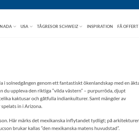
NADA
USA
TÅGRESOR SCHWEIZ
INSPIRATION
FÅ OFFERT
ida i solnedgången genom ett fantastiskt ökenlandskap med en äkt
n du uppleva den riktiga ”vilda västern” – purpurröda, djupt
elika kaktusar och gåtfulla indiankulturer. Samt mängder av
spelats in i Arizona.
cson. Här märks det mexikanska inflytandet tydligt; på arkitekturen
Tucson brukar kallas ”den mexikanska matens huvudstad”.