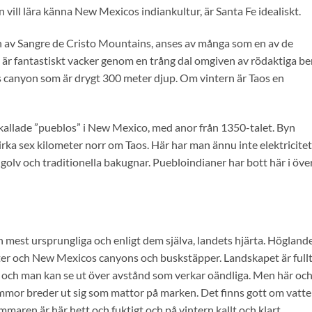
vill lära känna New Mexicos indiankultur, är Santa Fe idealiskt.
ten av Sangre de Cristo Mountains, anses av många som en av de
 är fantastiskt vacker genom en trång dal omgiven av rödaktiga be
s canyon som är drygt 300 meter djup. Om vintern är Taos en
kallade ”pueblos” i New Mexico, med anor från 1350-talet. Byn
cirka sex kilometer norr om Taos. Här har man ännu inte elektricitet
olv och traditionella bakugnar. Puebloindianer har bott här i öve
 mest ursprungliga och enligt dem själva, landets hjärta. Högland
tter och New Mexicos canyons och buskstäpper. Landskapet är full
a och man kan se ut över avstånd som verkar oändliga. Men här oc
ommor breder ut sig som mattor på marken. Det finns gott om vatt
sommaren är här hett och fuktigt och på vintern kallt och klart.