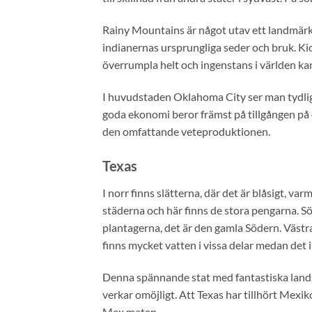
Rainy Mountains är något utav ett landmärk
indianernas ursprungliga seder och bruk. K
överrumpla helt och ingenstans i världen kan
I huvudstaden Oklahoma City ser man tydliga
goda ekonomi beror främst på tillgången på 
den omfattande veteproduktionen.
Texas
I norr finns slätterna, där det är blåsigt, var
städerna och här finns de stora pengarna. Sö
plantagerna, det är den gamla Södern. Västra
finns mycket vatten i vissa delar medan det i
Denna spännande stat med fantastiska landsk
verkar omöjligt. Att Texas har tillhört Mexik
Mex maten.