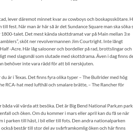
stad, lever däremot minnet kvar av cowboys och boskapsskötare. H
till fest. När man är här så är det Sundance Square man ska söka 
t av 1800-talet. Det mest kända skottdramat var på Main mellan 3:e
 Gamblers”, sköt ner revolvermannen Jim Courtright. Inte långt
 Half -Acre. Här låg salooner och bordeller på rad, brottslingar och
ligt med slagsmål som slutade med skottdrama. Även i dag finns d
behöver inte vara rädd för att bli nerskjuten.
du är i Texas. Det finns fyra olika typer – The Bullrider med hög
The RCA-hat med lufthål och smalare brätte, – The Rancher för
är båda väl värda att besöka. Det är Big Bend National Park,en park
tenfall och öken. Om du kommer i mars eller april kan du få se när
parken till häst, i bil eller till fots. Den andra nationalparken
kså består till stor del av svårframkomlig öken och här finns