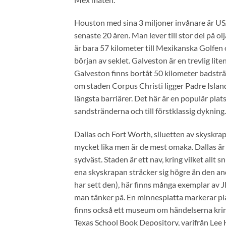
Houston med sina 3 miljoner invånare är USA
senaste 20 åren. Man lever till stor del på o
är bara 57 kilometer till Mexikanska Golfen
början av seklet. Galveston är en trevlig l
Galveston finns bortåt 50 kilometer badsträ
om staden Corpus Christi ligger Padre Islan
längsta barriärer. Det här är en populär pla
sandstränderna och till förstklassig dykning.
Dallas och Fort Worth, siluetten av skyskrap
mycket lika men är de mest omaka. Dallas ä
sydväst. Staden är ett nav, kring vilket allt
ena skyskrapan sträcker sig högre än den an
har sett den), här finns många exemplar av
man tänker på. En minnesplatta markerar pla
finns också ett museum om händelserna kring
Texas School Book Depository, varifrån Lee