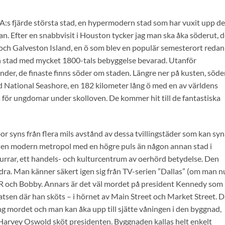
:s fjärde största stad, en hypermodern stad som har vuxit upp de
ljan. Efter en snabbvisit i Houston tycker jag man ska åka söderut, d
 och Galveston Island, en ö som blev en populär semesterort redan 
iten stad med mycket 1800-tals bebyggelse bevarad. Utanför
nder, de finaste finns söder om staden. Längre ner på kusten, söde
d National Seashore, en 182 kilometer lång ö med en av världens
ts för ungdomar under skolloven. De kommer hit till de fantastiska
or syns från flera mils avstånd av dessa tvillingstäder som kan sy
r en modern metropol med en högre puls än någon annan stad i
 snurrar, ett handels- och kulturcentrum av oerhörd betydelse. Den
dra. Man känner säkert igen sig från TV-serien ”Dallas” (om man n
 JR och Bobby. Annars är det väl mordet på president Kennedy som
tsen där han sköts – i hörnet av Main Street och Market Street. D
 mordet och man kan åka upp till sjätte våningen i den byggnad,
 Harvey Oswold sköt presidenten. Byggnaden kallas helt enkelt