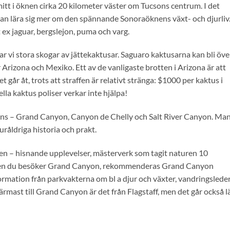
tt i öknen cirka 20 kilometer väster om Tucsons centrum. I det
n lära sig mer om den spännande Sonoraöknens växt- och djurliv
 ex jaguar, bergslejon, puma och varg.
r vi stora skogar av jättekaktusar. Saguaro kaktusarna kan bli öve
 Arizona och Mexiko. Ett av de vanligaste brotten i Arizona är att
 går åt, trots att straffen är relativt stränga: $1000 per kaktus i
ella kaktus poliser verkar inte hjälpa!
yons – Grand Canyon, Canyon de Chelly och Salt River Canyon. Ma
uråldriga historia och prakt.
n – hisnande upplevelser, mästerverk som tagit naturen 10
ången du besöker Grand Canyon, rekommenderas Grand Canyon
ormation från parkvakterna om bl a djur och växter, vandringsleder
rmast till Grand Canyon är det från Flagstaff, men det går också l