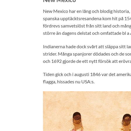
New Mexico har en lång och blodig historia,
spanska upptäcktsresandena kom hit på 15
fördrevs samvetslöst från sitt land och mån
större än dagens delstat och omfattade bl a
Indianerna hade dock svårt att släppa sitt la
strider. Många spanjorer dödades och de som
och 1692 gjorde de ett nytt försök att erö
Tiden gick och i augusti 1846 var det amerik
flagga, hissades nu USA:s.