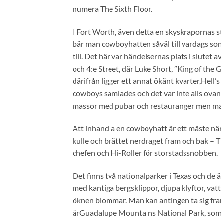
numera The Sixth Floor.
I Fort Worth, även detta en skyskrapornas 
bär man cowboyhatten såväl till vardags som 
till. Det här var händelsernas plats i slute
och 4:e Street, där Luke Short, ”King of the
därifrån ligger ett annat ökänt kvarter,Hell’s
cowboys samlades och det var inte alls ovan
massor med pubar och restauranger men man 
Att inhandla en cowboyhatt är ett måste när 
kulle och brättet nerdraget fram och bak – 
chefen och Hi-Roller för storstadssnobben.
Det finns två nationalparker i Texas och de 
med kantiga bergsklippor, djupa klyftor, vat
öknen blommar. Man kan antingen ta sig fram i 
ärGuadalupe Mountains National Park, som oc