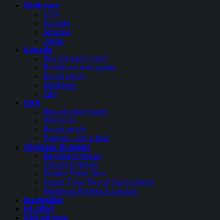
Skidresor
USA
Kanada
Alperna
Japan
Kanada
Bila på egen hand
Rundresa med guide
Bo på ranch
Skidresor
Tåg
USA
Bila på egen hand
Skidresor
Bo på ranch
Hawaii – sol & bad
Tågresor Schweiz
Bernina Express
Glacier Express
Golden Pass Tour
Grand Train Tour of Switzerland
Montreux Riviera & Lavaux
Inspiration
Få offert
Värt att veta