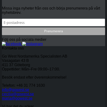
Missa inga nyheter från oss och börja prenumerera på vårt
nyhetsbrev.
Följ oss på sociala medier
Kontakta oss
Go West Nordamerika Specialisten AB
Vasagatan 43 B
411 37 Göteborg
Öppettider: Mån–Fre 09:00–17:00.
Besök endast efter överenskommelse!
Telefon: +46 31 774 1630
info@gowest.se
cecilia@gowest.se
maria@gowest.se
Vi har det du söker