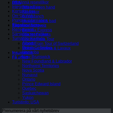
Allmänna resevillkor
USA
Integritetspolicy
Bila på egen hand
Kontakta oss
Skidresor
Om Go West
Bo på ranch
Praktisk information
Hawaii – sol & bad
Reseförsäkring
Tågresor Schweiz
Resegaranti
Bernina Express
Särskilda resevillkor
Glacier Express
Turistinfo: Kanada
Golden Pass Tour
Alberta
Grand Train Tour of Switzerland
British Columbia
Montreux Riviera & Lavaux
Manitoba
Inspiration
New Brunswick
Få offert
New Foundland & Labrador
Northwest Territories
Nova Scotia
Nunavut
Ontario
Prince Edward Island
Quebec
Saskatchewan
Yukon
Turistinfo: USA
Prenumerera på vårt nyhetsbrev