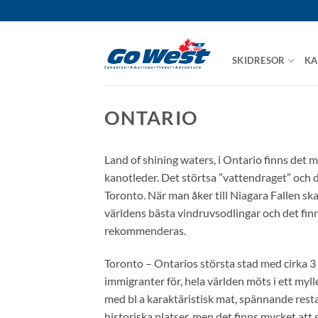
Skip
to
content
SKIDRESOR
KA
ONTARIO
Land of shining waters, i Ontario finns det 
kanotleder. Det störtsa ”vattendraget” och d
Toronto. När man åker till Niagara Fallen s
världens bästa vindruvsodlingar och det finn
rekommenderas.
Toronto – Ontarios största stad med cirka 3 
immigranter för, hela världen möts i ett myl
med bl a karaktäristisk mat, spännande resta
historiska platser, men det finns mycket att 