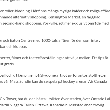
r roller-bladning. Här finns många mysiga kaféer och roliga affäre
nnande alternativ shopping. Kensington Market, en färgglad
h second-hand shopping. Yorkville, ett mer exklusivt område med
er och Eaton Centre med 1000-tals affärer för den som inte vill
bar och klubbar.
rter, filmer och teaterföreställningar att välja mellan. Ett tips är
t gratis.
all och då lämpligen på Skydome, något av Torontos stolthet, en
las vår Mats Sundin kan du se spela på hockey arenan Air Canada
 CN Tower, har du den bästa utsikten över staden, över Ontario La
nda till Niagara Fallen. Ottawa, Kanadas huvudstad är en trevlig