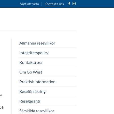
Värt att veta
Kontakta oss
Allmänna resevillkor
Integritetspolicy
Kontakta oss
Om Go West
Praktisk information
Reseförsäkring
na
Resegaranti
 på
Särskilda resevillkor