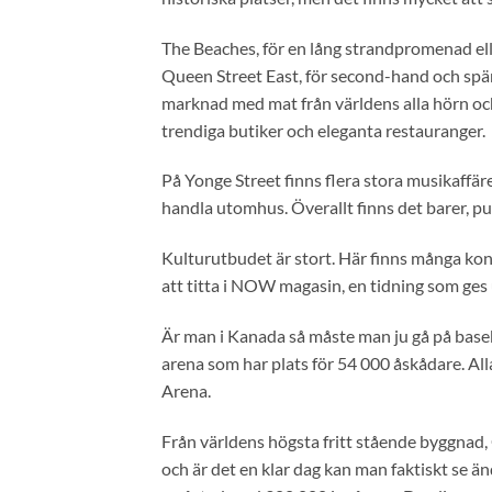
The Beaches, för en lång strandpromenad elle
Queen Street East, för second-hand och spä
marknad med mat från världens alla hörn oc
trendiga butiker och eleganta restauranger.
På Yonge Street finns flera stora musikaffär
handla utomhus. Överallt finns det barer, pu
Kulturutbudet är stort. Här finns många konse
att titta i NOW magasin, en tidning som ges u
Är man i Kanada så måste man ju gå på baseb
arena som har plats för 54 000 åskådare. Al
Arena.
Från världens högsta fritt stående byggnad,
och är det en klar dag kan man faktiskt se ä