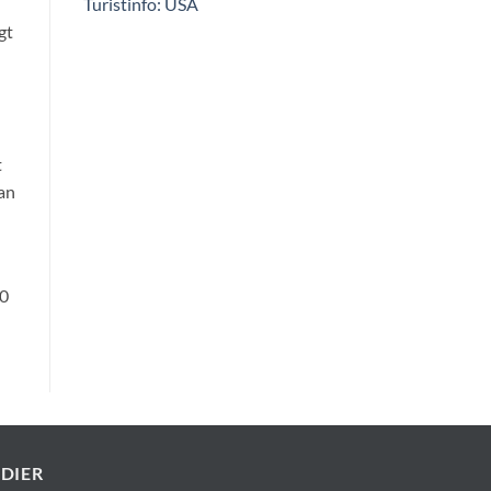
Turistinfo: USA
gt
t
an
30
EDIER