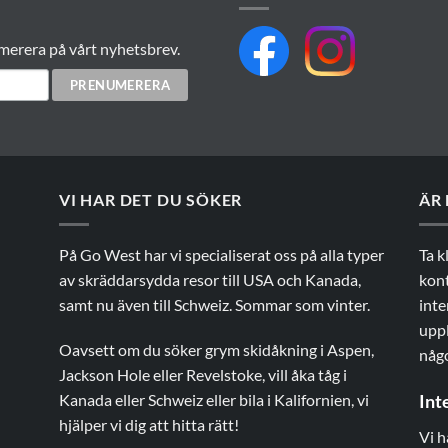
merera på vårt nyhetsbrev.
VI HAR DET DU SÖKER
ÄR
På Go West har vi specialiserat oss på alla typer
Ta k
av skräddarsydda resor till USA och Kanada,
kont
samt nu även till Schweiz. Sommar som vinter.
inte
uppl
Oavsett om du söker grym skidåkning i Aspen,
någ
Jackson Hole eller Revelstoke, vill åka tåg i
Kanada eller Schweiz eller bila i Kalifornien, vi
Int
hjälper vi dig att hitta rätt!
Vi h