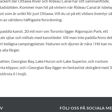
ackert där Ottawa River och Rideau Canal har sitt sammanflöde.
adsbilden. Kommer man hit på vintern när Rideau Canal är isbela
ot som är unikt för just Ottawa. Vill du ut på ett vildare öventyr så
n av världens häftigaste forsränning.
paddla kanot. 20 mil norr om Toronto ligger Algonquin Park, ett
 sjöar och miltals med kanotleder. Vill man inte paddla finns de
t belägna campingplatser. Naturen och djuren är nära ! Hit kan m
 alla färger.
vatten; Georgian Bay, Lake Huron och Lake Superior, och runtom
ranta klippor, och i Georgian Bay ligger en fantastisk skörgård med 
törsta ö i insjö.
EV
FÖLJ OSS PÅ SOCIALA M