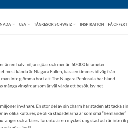
NADA
USA
TÅGRESOR SCHWEIZ
INSPIRATION
FÅ OFFERT
mer än en halv miljon sjöar och mer än 60 000 kilometer
et mest kända är Niagara Fallen, bara en timmes bilväg från
ka man inte glömma bort att The Niagara Peninsula har bland
s många vingårdar som är väl värda ett besök, isvinet
miljoner invånare. En stor del av sin charm har staden att tacka si
ler av olika kulturer, de olika stadsdelarna är som små ”hemländer”
uranger och affärer. Toronto är en mycket ung stad och är inte rik
se och göra ändå.