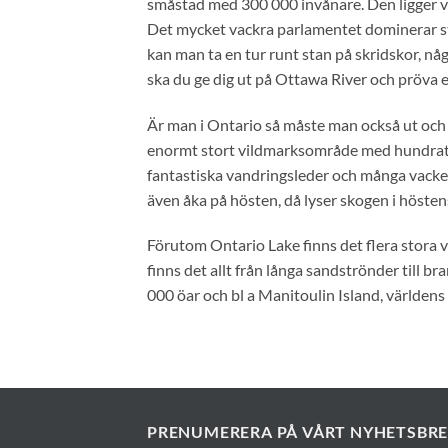
småstad med 300 000 invånare. Den ligger v
Det mycket vackra parlamentet dominerar st
kan man ta en tur runt stan på skridskor, någ
ska du ge dig ut på Ottawa River och pröva e
Är man i Ontario så måste man också ut och 
enormt stort vildmarksområde med hundratals
fantastiska vandringsleder och många vacker
även åka på hösten, då lyser skogen i höstens
Förutom Ontario Lake finns det flera stora 
finns det allt från långa sandströnder till b
000 öar och bl a Manitoulin Island, världens s
PRENUMERERA PÅ VÅRT NYHETSBR