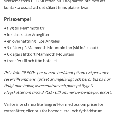
skidsemestern till USA redan nu. Dröj därför inte med att
kontakta oss, så att det säkert finns platser kvar.
Prisexempel
• flyg till Mammoth t/r
• lokala skatter & avgifter
• en övernattning i Los Angeles
• 9 nätter på Mammoth Mountain Inn (ski in/ski out)
• 8 dagars liftkort Mammoth Mountain
• transfer till och från hotellet
Pris: från 29 900:- per person beräknat på om två personer
reser tillsammans. (priset är ungefärligt och beror bla på hur
tidigt man bokar, avresedatum och plats på flyget).
Flygskatter om cirka 3 700:- tillkommer beroende på resrutt.
Varför inte stanna lite längre? Hör med oss om priser för
extranätter, eller pris för boende i tre- och fyrbäddsrum.