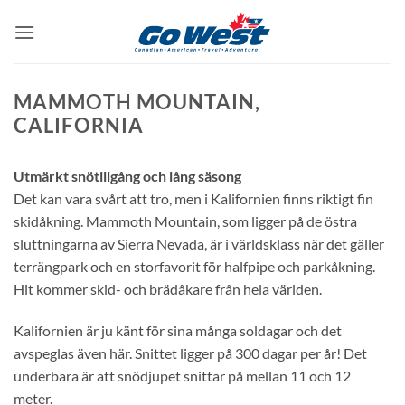
Skip
to
content
MAMMOTH MOUNTAIN,
CALIFORNIA
Utmärkt snötillgång och lång säsong
Det kan vara svårt att tro, men i Kalifornien finns riktigt fin
skidåkning. Mammoth Mountain, som ligger på de östra
sluttningarna av Sierra Nevada, är i världsklass när det gäller
terrängpark och en storfavorit för halfpipe och parkåkning.
Hit kommer skid- och brädåkare från hela världen.
Kalifornien är ju känt för sina många soldagar och det
avspeglas även här. Snittet ligger på 300 dagar per år! Det
underbara är att snödjupet snittar på mellan 11 och 12
meter.