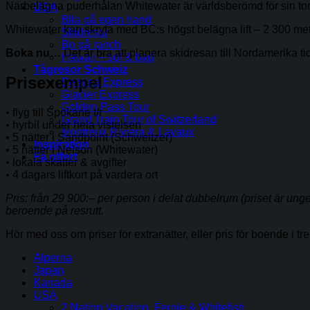
Närbelägna puderhålan Whitewater är världsberömd för sin torr
USA
Bila på egen hand
Whitewater kan skryta med BC:s högst belägna lift – 2 300 meter 
Skidresor
Bo på ranch
Boka nu…
Det är bra att planera skidresan till Nordamerika tid
Hawaii – sol & bad
Tågresor Schweiz
Prisexempel
Bernina Express
Glacier Express
Golden Pass Tour
• flyg till Spokane t/r
Grand Train Tour of Switzerland
• hyrbil under hela vistelsen
Montreux Riviera & Lavaux
• 5 nätter i Sandpoint (Schweitzer)
Inspiration
• 5 nätter i Nelson (Whitewater)
Få offert
• lokala skatter & avgifter
• 4 dagars liftkort på vardera ort
Pris: från 29 900:
–
per person i delat dubbelrum (priset är ungef
beroende på resrutt.
Hör med oss om priser för extranätter, eller pris för boende i t
Alperna
Japan
Kanada
USA
2 Nation Vacation, Fernie & Whitefish