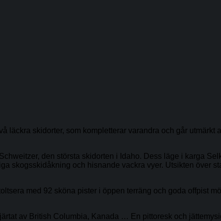
å läckra skidorter, som kompletterar varandra och går utmärkt a
hweitzer, den största skidorten i Idaho. Dess läge i karga Selk
perliga skogsskidåkning och hisnande vackra vyer. Utsikten över
oltsera med 92 sköna pister i öppen terräng och goda offpist möj
 hjärtat av British Columbia, Kanada … En pittoresk och jättemys