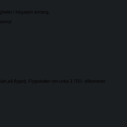
gheter i högalpin terräng.
iserna!
ts på flyget). Flygskatter om cirka 3 700:- tillkommer