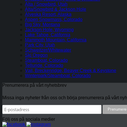
Alta / Snowbird, Utah
Alta/Snowbird & Jackson Hole
Alyeska Resort, Alaska
Aspen Snowmass, Colorado
Big Sky, Montana
Jackson Hole, Wyoming
Lake Tahoe, California
Mammoth Mountain, California
Park City, Utah
Schweitzer/Whitewater
Ski Oregon
Steamboat, Colorado
Telluride, Colorado
Vail, Breckenridge, Beaver Creek & Keystone
Winterpark/Steamboat, Colorado
Prenumerera på vårt nyhetsbrev
Missa inga nyheter från oss och börja prenumerera på vårt nyh
Följ oss på sociala medier