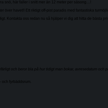
a snö, här faller i snitt mer än 12 meter per säsong…!
över havet!! Ett riktigt off-pist paradis med fantastiska turmöjli
igt. Kontakta oss redan nu så hjälper vi dig att hitta de bästa pr
ärligt och beror bla på hur tidigt man bokar, avresedatum och pla
re- och fyrbäddsrum.