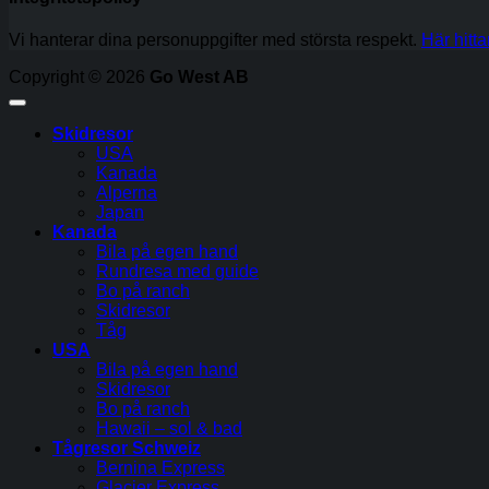
Vi hanterar dina personuppgifter med största respekt.
Här hitta
Copyright © 2026
Go West AB
Skidresor
USA
Kanada
Alperna
Japan
Kanada
Bila på egen hand
Rundresa med guide
Bo på ranch
Skidresor
Tåg
USA
Bila på egen hand
Skidresor
Bo på ranch
Hawaii – sol & bad
Tågresor Schweiz
Bernina Express
Glacier Express