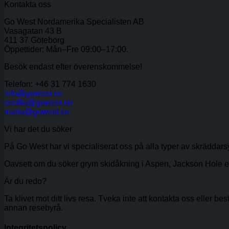
Kontakta oss
Go West Nordamerika Specialisten AB
Vasagatan 43 B
411 37 Göteborg
Öppettider: Mån–Fre 09:00–17:00.
Besök endast efter överenskommelse!
Telefon: +46 31 774 1630
info@gowest.se
cecilia@gowest.se
maria@gowest.se
Vi har det du söker
På Go West har vi specialiserat oss på alla typer av skräddar
Oavsett om du söker grym skidåkning i Aspen, Jackson Hole eller R
Är du redo?
Ta klivet mot ditt livs resa. Tveka inte att kontakta oss eller be
annan resebyrå.
Integritetspolicy